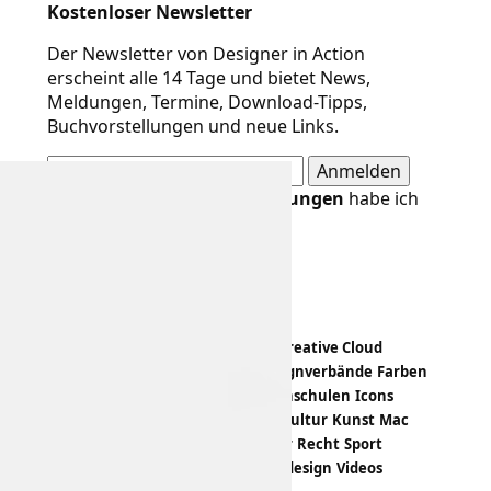
Kostenloser Newsletter
Der Newsletter von Designer in Action
erscheint alle 14 Tage und bietet News,
Meldungen, Termine, Download-Tipps,
Buchvorstellungen und neue Links.
Die
Datenschutzbestimmungen
habe ich
gelesen und akzeptiert.
Design-Themen
Apps
Bildbearbeitung
Branding
Creative Cloud
Crowdfunding
Designevents
Designverbände
Farben
Fashion
Freeloads
Hardware
Hochschulen
Icons
Illustration
Infografik
Kalender
Kultur
Kunst
Mac
Magazin
Papiermuster
PDF
Poster
Recht
Sport
Statistiken
Trends
Tutorials
Typedesign
Videos