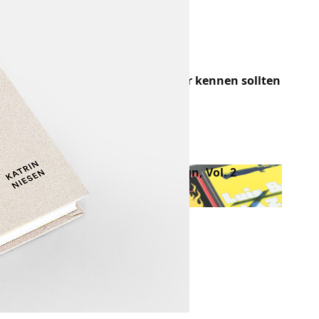
Wallpapers
Webdesign
Windows
Mehr Bücher über Design
100 Bücher, die alle Designer kennen sollten
13392 Views
The History of Graphic Design, Vol. 2
8861 Views