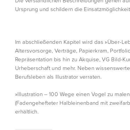
Die verständlichen Beschreibungen gehen auf d
Ursprung und schildern die Einsatzmöglichkeit
Im abschließenden Kapitel wird das »Über-Lebe
Altersvorsorge, Verträge, Papierkram, Portfol
Repräsentation bis hin zu Akquise, VG Bild-Kun
Urheberschaft und mehr. Neben wissenswerten 
Berufsleben als Illustrator verraten.
»Illustration – 100 Wege einen Vogel zu male
(Fadengehefteter Halbleinenband mit zweifarb
erhältlich.