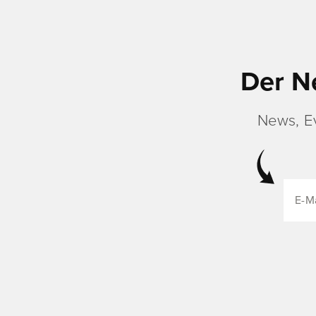
Der N
News, E