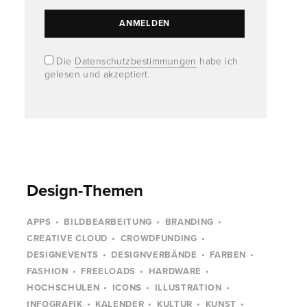
Die
Datenschutzbestimmungen
habe ich
gelesen und akzeptiert.
Design-Themen
APPS
BILDBEARBEITUNG
BRANDING
CREATIVE CLOUD
CROWDFUNDING
DESIGNEVENTS
DESIGNVERBÄNDE
FARBEN
FASHION
FREELOADS
HARDWARE
HOCHSCHULEN
ICONS
ILLUSTRATION
INFOGRAFIK
KALENDER
KULTUR
KUNST