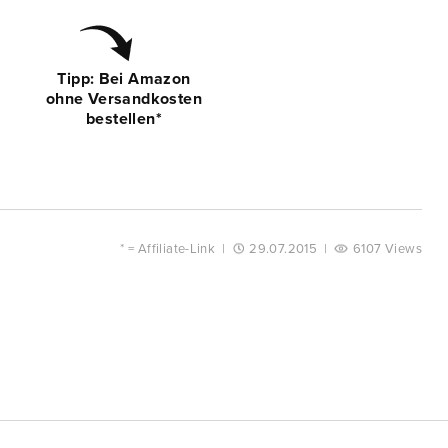
Tipp: Bei Amazon
ohne Versandkosten
bestellen*
* =
Affiliate-Link
|
29.07.2015
|
6107 Views