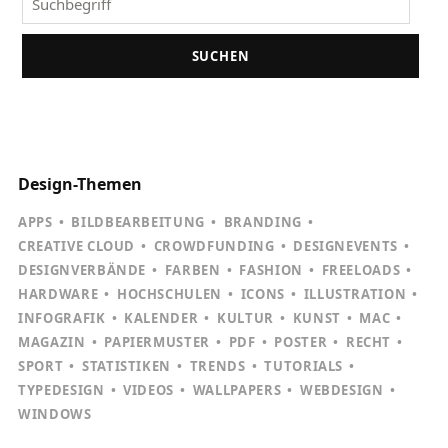
SUCHEN
Design-Themen
APPS
BILDBEARBEITUNG
BRANDING
CREATIVE CLOUD
CROWDFUNDING
DESIGNEVENTS
DESIGNVERBÄNDE
FARBEN
FASHION
FREELOADS
HARDWARE
HOCHSCHULEN
ICONS
ILLUSTRATION
INFOGRAFIK
KALENDER
KULTUR
KUNST
MAC
MAGAZIN
PAPIERMUSTER
PDF
POSTER
RECHT
SPORT
STATISTIKEN
TRENDS
TUTORIALS
TYPEDESIGN
VIDEOS
WALLPAPERS
WEBDESIGN
WINDOWS