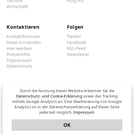
Technik
Plug-ins
Wirtschaft
Kontaktieren
Folgen
Kontaktformular
Twitter
News einsenden
Facebook
Hier werben
RSS-Feed
Presseinfos
Newsletter
Impressum/
Datenschutz
Partnersites
Durch die Nutzung dieser Website erkennen Sie die
Datenschutz- und Cookie-Erklärung
sowie das Tracking
Rullkötter AGD
mittels Google Analytics an. Eine Deaktivierung von Google
Jazz for me
Analytics ist in der Datenschutzerklärung auf dieser Seite
jederzeit möglich.
Impressum
OK