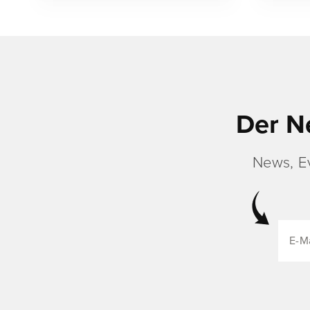
Der N
News, E