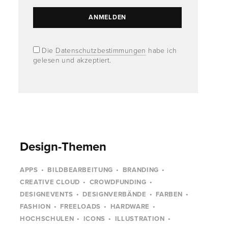
Die
Datenschutzbestimmungen
habe ich
gelesen und akzeptiert.
Design-Themen
APPS
BILDBEARBEITUNG
BRANDING
CREATIVE CLOUD
CROWDFUNDING
DESIGNEVENTS
DESIGNVERBÄNDE
FARBEN
FASHION
FREELOADS
HARDWARE
HOCHSCHULEN
ICONS
ILLUSTRATION