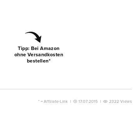
Tipp: Bei Amazon
ohne Versandkosten
bestellen*
* =
Affiliate-Link
|
17.07.2015
|
2322 Views