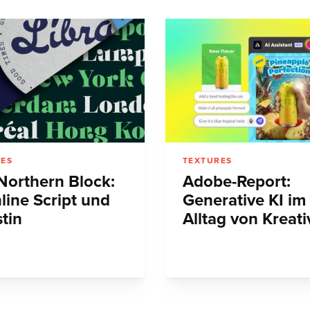
RES
TEXTURES
Northern Block:
Adobe-Report:
line Script und
Generative KI im
tin
Alltag von Kreat