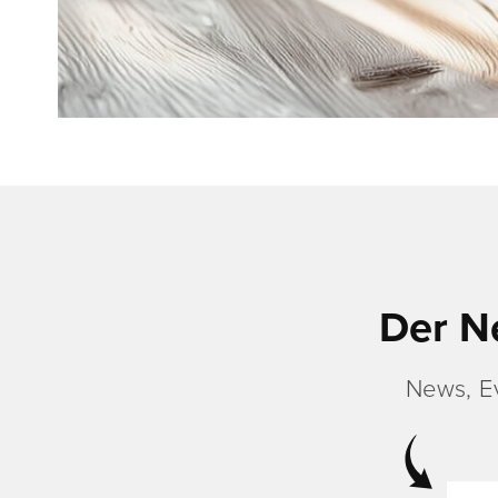
Der N
News, E