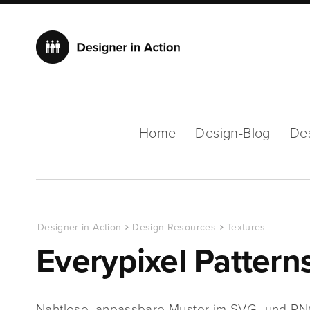
Home
Design-Blog
De
Designer in Action
Design-Resources
Textures
Everypixel Pattern
Nahtlose, anpassbare Muster im SVG- und P