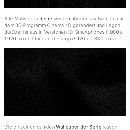
Alle Motive der
Reihe
wurden übrigens aufwendig mit
dem 3D-Programm Cinema 4D gerendert und liegen
darüber hinaus in Versionen für Smartphones (1.080 x
1.920 px) und für den Desktop (5.120 x 2.880 px) vor.
Die einzelnen dunklen
Wallpaper der Serie
lassen