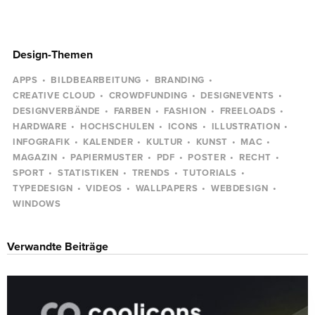
Design-Themen
APPS
BILDBEARBEITUNG
BRANDING
CREATIVE CLOUD
CROWDFUNDING
DESIGNEVENTS
DESIGNVERBÄNDE
FARBEN
FASHION
FREELOADS
HARDWARE
HOCHSCHULEN
ICONS
ILLUSTRATION
INFOGRAFIK
KALENDER
KULTUR
KUNST
MAC
MAGAZIN
PAPIERMUSTER
PDF
POSTER
RECHT
SPORT
STATISTIKEN
TRENDS
TUTORIALS
TYPEDESIGN
VIDEOS
WALLPAPERS
WEBDESIGN
WINDOWS
Verwandte Beiträge