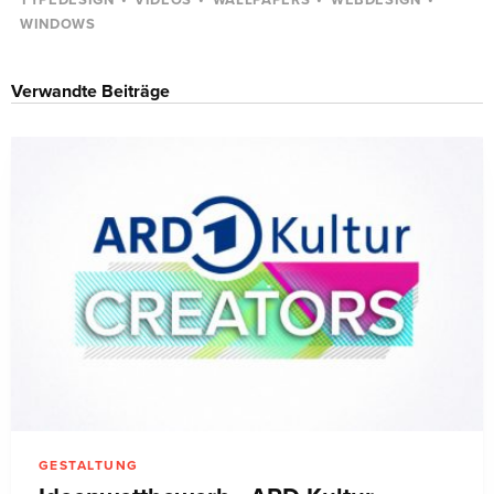
TYPEDESIGN
VIDEOS
WALLPAPERS
WEBDESIGN
WINDOWS
Verwandte Beiträge
GESTALTUNG