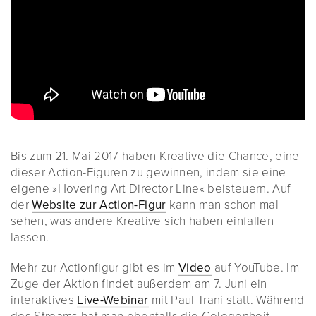
Bis zum 21. Mai 2017 haben Kreative die Chance, eine
dieser Action-Figuren zu gewinnen, indem sie eine
eigene »Hovering Art Director Line« beisteuern. Auf
der
Website zur Action-Figur
kann man schon mal
sehen, was andere Kreative sich haben einfallen
lassen.
Mehr zur Actionfigur gibt es im
Video
auf YouTube. Im
Zuge der Aktion findet außerdem am 7. Juni ein
interaktives
Live-Webinar
mit Paul Trani statt. Während