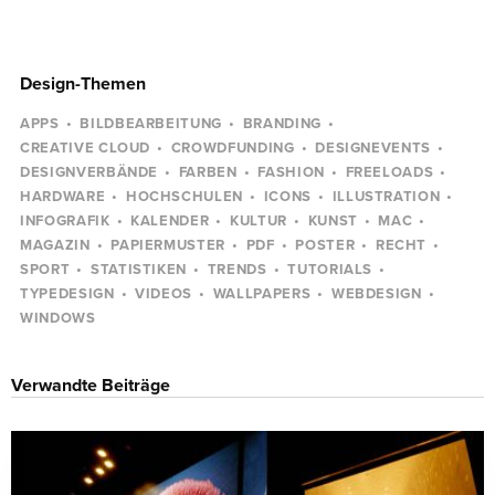
Design-Themen
APPS
BILDBEARBEITUNG
BRANDING
CREATIVE CLOUD
CROWDFUNDING
DESIGNEVENTS
DESIGNVERBÄNDE
FARBEN
FASHION
FREELOADS
HARDWARE
HOCHSCHULEN
ICONS
ILLUSTRATION
INFOGRAFIK
KALENDER
KULTUR
KUNST
MAC
MAGAZIN
PAPIERMUSTER
PDF
POSTER
RECHT
SPORT
STATISTIKEN
TRENDS
TUTORIALS
TYPEDESIGN
VIDEOS
WALLPAPERS
WEBDESIGN
WINDOWS
Verwandte Beiträge