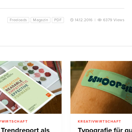
Freeloads
Magazin
PDF
14.12.2016
|
6379 Views
VWIRTSCHAFT
KREATIVWIRTSCHAFT
 Trendreport als
Typografie für g