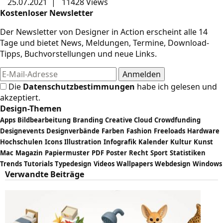
25.07.2021
|
11428 Views
Kostenloser Newsletter
Der Newsletter von Designer in Action erscheint alle 14
Tage und bietet News, Meldungen, Termine, Download-
Tipps, Buchvorstellungen und neue Links.
Die
Datenschutzbestimmungen
habe ich gelesen und
akzeptiert.
Design-Themen
Apps
Bildbearbeitung
Branding
Creative Cloud
Crowdfunding
Designevents
Designverbände
Farben
Fashion
Freeloads
Hardware
Hochschulen
Icons
Illustration
Infografik
Kalender
Kultur
Kunst
Mac
Magazin
Papiermuster
PDF
Poster
Recht
Sport
Statistiken
Trends
Tutorials
Typedesign
Videos
Wallpapers
Webdesign
Windows
Verwandte Beiträge