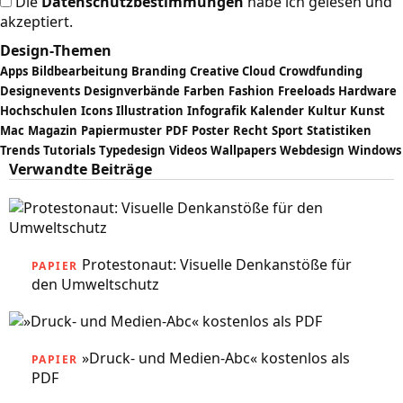
Die
Datenschutzbestimmungen
habe ich gelesen und
akzeptiert.
Design-Themen
Apps
Bildbearbeitung
Branding
Creative Cloud
Crowdfunding
Designevents
Designverbände
Farben
Fashion
Freeloads
Hardware
Hochschulen
Icons
Illustration
Infografik
Kalender
Kultur
Kunst
Mac
Magazin
Papiermuster
PDF
Poster
Recht
Sport
Statistiken
Trends
Tutorials
Typedesign
Videos
Wallpapers
Webdesign
Windows
Verwandte Beiträge
Protestonaut: Visuelle Denkanstöße für
PAPIER
den Umweltschutz
»Druck- und Medien-Abc« kostenlos als
PAPIER
PDF