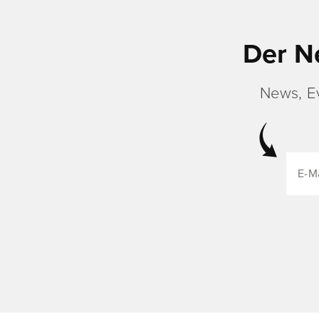
Der N
News, E