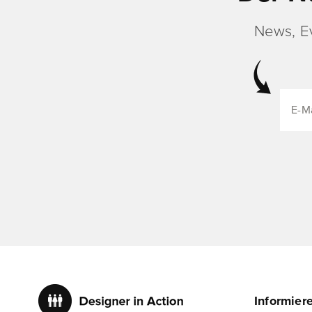
News, E
Informier