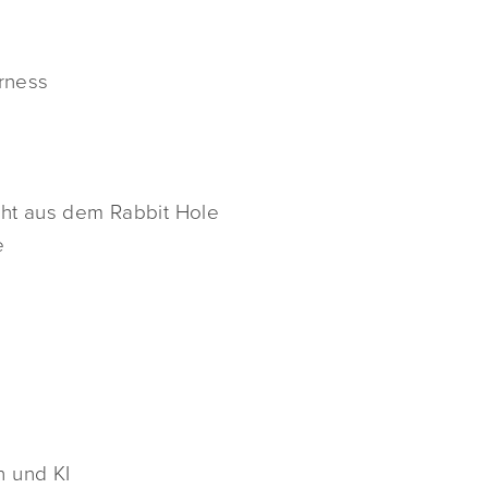
erness
cht aus dem Rabbit Hole
e
n und KI