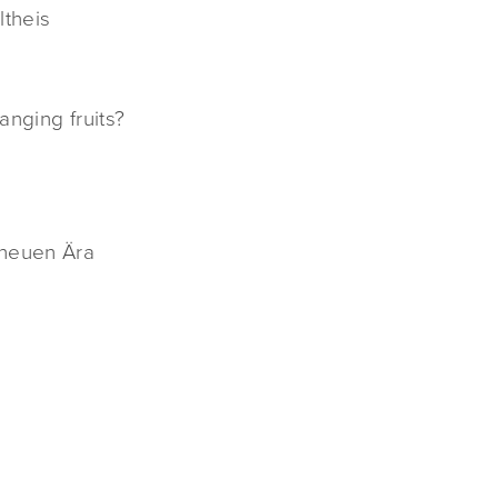
ltheis
anging fruits?
 neuen Ära