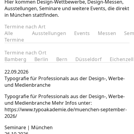
Hier kommen Design-Wettbewerbe, Design-Messen,
Ausstellungen, Seminare und weitere Events, die direkt
in München stattfinden.
Termine nach Art
Alle
Ausstellungen
Events
Messen
Sem
Termine
Termine nach Ort
Bamberg
Berlin
Bern
Düsseldorf
Eichenzell
22.09.2026
Typografie für Professionals aus der Design-, Werbe-
und Medienbranche
Typografie für Professionals aus der Design-, Werbe-
und Medienbranche Mehr Infos unter:
https://www.typoakademie.de/muenchen-september-
2026/
Seminare
|
München