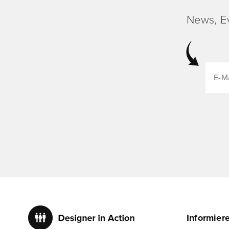
News, E
Informier