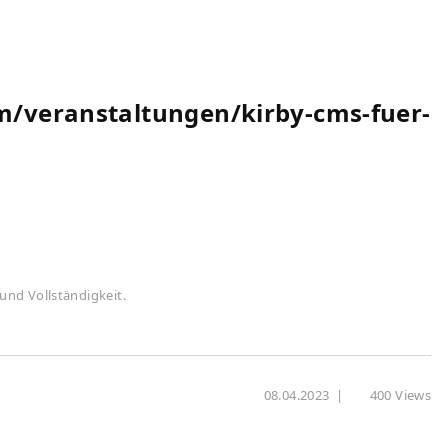
m/veranstaltungen/kirby-cms-fuer-
und Vollständigkeit.
08.04.2023
|
400 Views