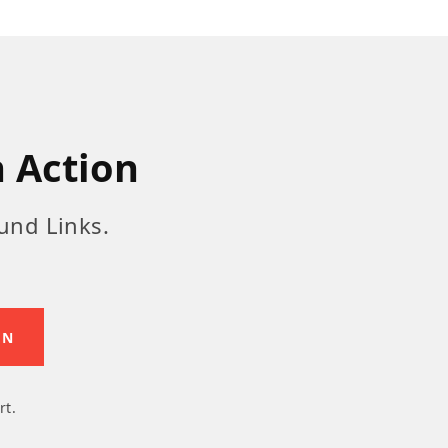
n Action
und Links.
rt.