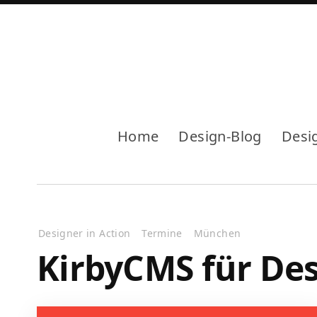
Home
Design-Blog
Desi
Designer in Action
Termine
München
KirbyCMS für De