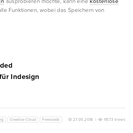
gn
ausprobieren möchte, kann eine
kostenlose
 alle Funktionen, wobei das Speichern von
aded
für Indesign
ng
Creative Cloud
Freeloads
27.05.2018
|
11573 Views