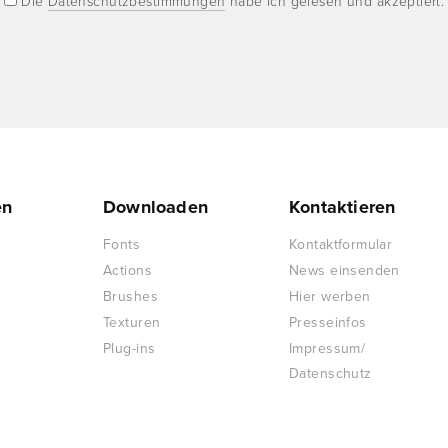
Die
Datenschutzbestimmungen
habe ich gelesen und akzeptiert.
en
Downloaden
Kontaktieren
Fonts
Kontaktformular
Actions
News einsenden
Brushes
Hier werben
Texturen
Presseinfos
Plug-ins
Impressum/
Datenschutz