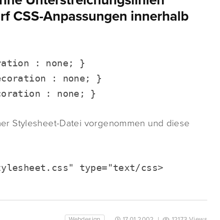
hne Unterstreichungslinien
darf CSS-Anpassungen innerhalb
ration : none; }
ecoration : none; }
coration : none; }
ner Stylesheet-Datei vorgenommen und diese
tylesheet.css" type="text/css>
Webdesign
17.01.2002
|
12173 Views