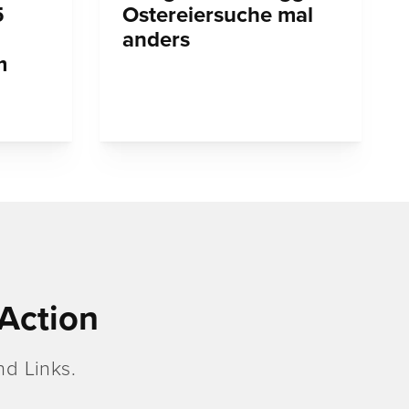
5
Ostereiersuche mal
anders
m
Action
d Links.