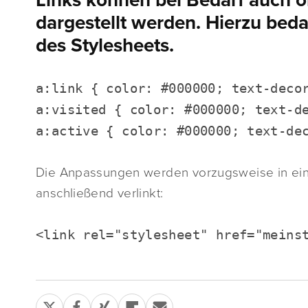
Links können bei Bedarf auch o
dargestellt werden. Hierzu be
des Stylesheets.
a:link { color: #000000; text-deco
a:visited { color: #000000; text-d
a:active { color: #000000; text-de
Die Anpassungen werden vorzugsweise in ei
anschließend verlinkt:
<link rel="stylesheet" href="meins