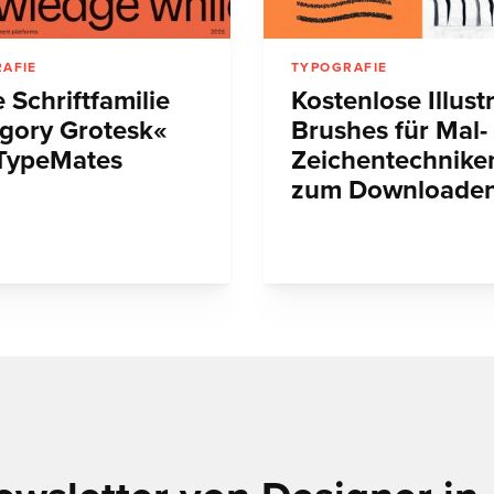
AFIE
TYPOGRAFIE
 Schriftfamilie
Kostenlose Illust
gory Grotesk«
Brushes für Mal-
TypeMates
Zeichentechnike
zum Downloade