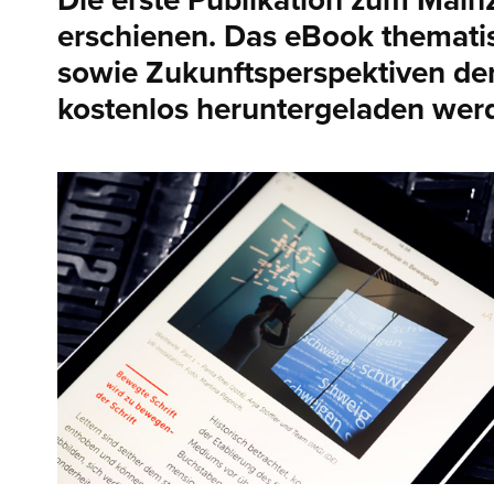
Die erste Publikation zum Mainz
erschienen. Das eBook thematisi
sowie Zukunftsperspektiven de
kostenlos heruntergeladen wer