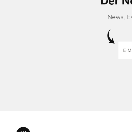
Der N
News, E