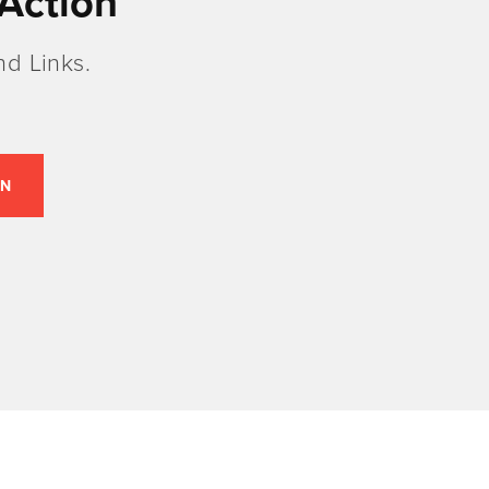
Action
d Links.