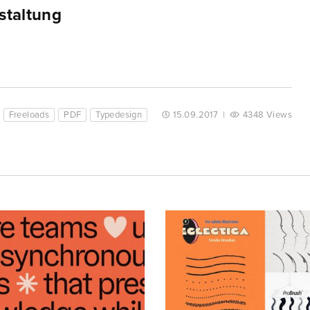
staltung
Freeloads
PDF
Typedesign
15.09.2017
|
4348 Views