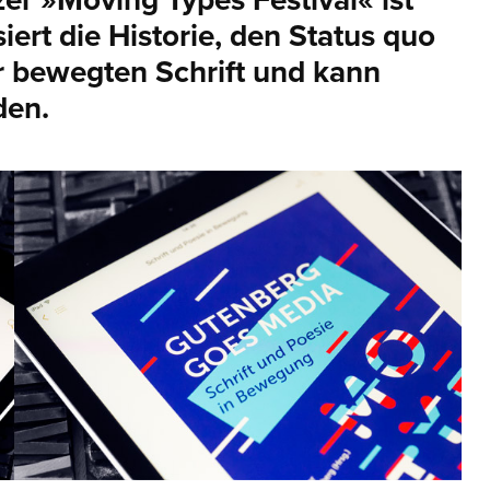
er »Moving Types Festival« ist
ert die Historie, den Status quo
r bewegten Schrift und kann
den.