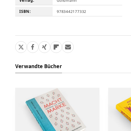
Verlag:
Goldmann
ISBN:
9783442177332
Verwandte Bücher