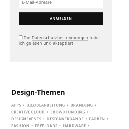
Die
Datenschutzbestimmungen
habe
ich gelesen und akzeptiert.
Design-Themen
APPS
BILDBEARBEITUNG
BRANDING
CREATIVE CLOUD
CROWDFUNDING
DESIGNEVENTS
DESIGNVERBÄNDE
FARBEN
FASHION
FREELOADS
HARDWARE