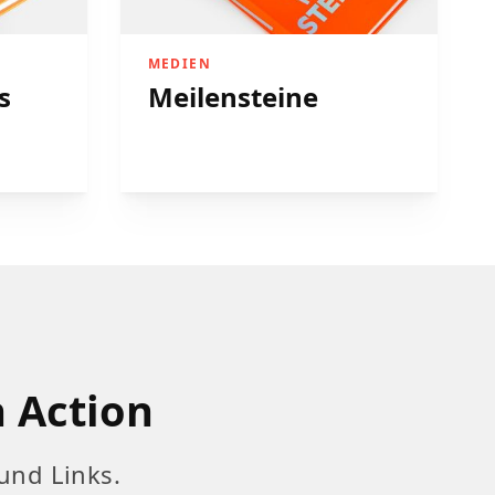
MEDIEN
s
Meilensteine
n Action
und Links.