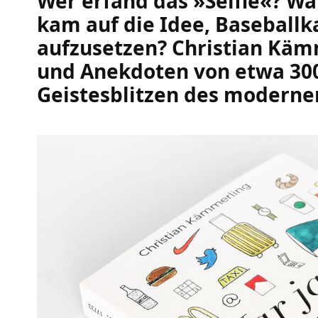
Wer erfand das »Selfie«? W
kam auf die Idee, Baseball
aufzusetzen? Christian Käm
und Anekdoten von etwa 30
Geistesblitzen des moderne