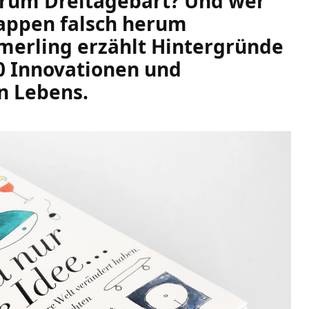
arum Dreitagebart? Und wer
kappen falsch herum
merling erzählt Hintergründe
0 Innovationen und
n Lebens.