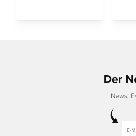
Der N
News, E