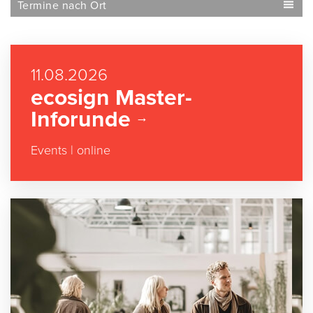
Termine nach Ort
11.08.2026
ecosign Master-
Inforunde
Events
|
online