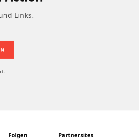
und Links.
rt.
Folgen
Partnersites