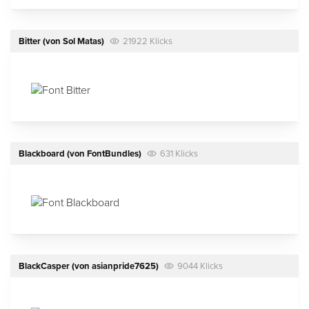
Bitter
(von
Sol Matas
)
21922 Klicks
Blackboard
(von
FontBundles
)
631 Klicks
BlackCasper
(von
asianpride7625
)
9044 Klicks