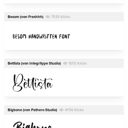
Besom
(von
Freshhh
)
7535 Klicks
Bettista
(von
Integritype Studio
)
1055 Klicks
Bigbone
(von
Pathero Studio
)
4756 Klicks