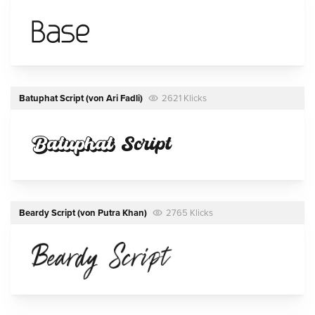
Batuphat Script
(von
Ari Fadli
)
2621 Klicks
Beardy Script
(von
Putra Khan
)
2765 Klicks