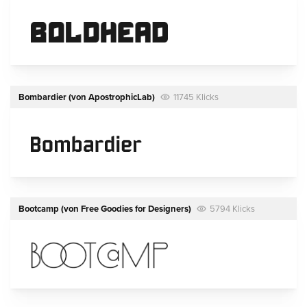
Bombardier
(von
ApostrophicLab
)
11745 Klicks
Bootcamp
(von
Free Goodies for Designers
)
5794 Klicks