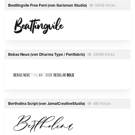
Beattingvile Free Font
(von
Garisman Studio
)
5858 Klicks
Bebas Neue
(von
Dharma Type / Fontfabric
)
26981 Klicks
Bertholina Script
(von
JamalCreativeStudio
)
480 Klicks