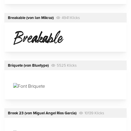
Breakable
(von
Ian Mikraz
)
4941 Klicks
Briquete
(von
Bluetype
)
5525 Klicks
Brook 23
(von
Miguel Angel Rios Garcia
)
10139 Klicks