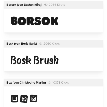
Borsok
(von
Dastan Miraj
)
2056 Klicks
Bosk
(von
Boris Garic
)
2060 Klicks
Box
(von
Christophe Martin
)
10373 Klicks