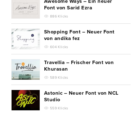
Awesome Ways – Ein neuer
Font von Sarid Ezra
886 Klicks
Shopping Font – Neuer Font
von andika fez
604 Klicks
Travellia – Frischer Font von
Khurasan
589 Klicks
Astonic – Neuer Font von NCL
Studio
559 Klicks