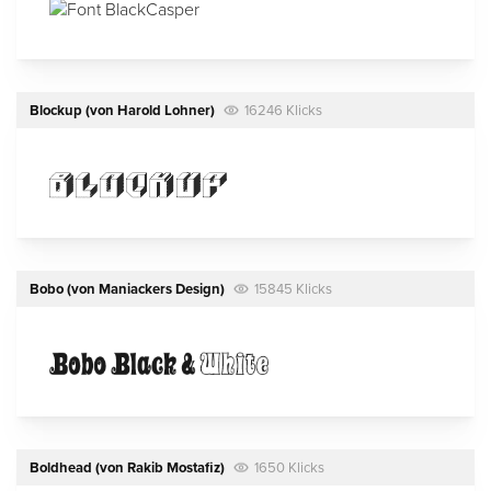
Blockup
(von
Harold Lohner
)
16246 Klicks
Bobo
(von
Maniackers Design
)
15845 Klicks
Boldhead
(von
Rakib Mostafiz
)
1650 Klicks