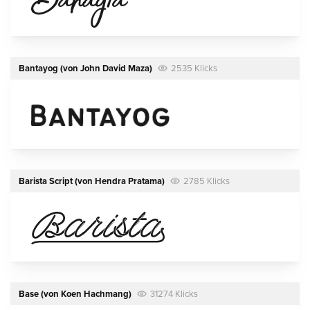
Bantayog
(von
John David Maza
)
2535 Klicks
Barista Script
(von
Hendra Pratama
)
2785 Klicks
Base
(von
Koen Hachmang
)
31274 Klicks