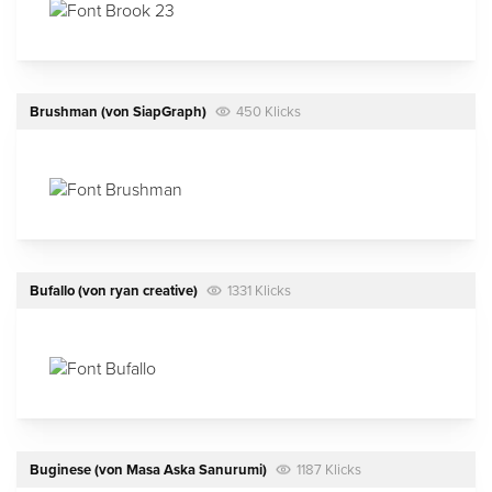
Brushman
(von
SiapGraph
)
450 Klicks
Bufallo
(von
ryan creative
)
1331 Klicks
Buginese
(von
Masa Aska Sanurumi
)
1187 Klicks