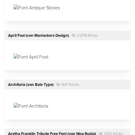
April Fool
(von
Maniackers Design
)
23714 Klicks
Architoria
(von
Bale Type
)
847 Klicks
Aretha Franklin Tribute Free Font
(von
Nico Rubio
)
1332 Klicks