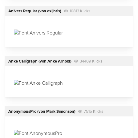
Anivers Regular
(von
exljbris
)
10813 Klicks
Anke Calligraph
(von
Anke Arnold
)
34409 Klicks
AnonymousPro
(von
Mark Simonson
)
7515 Klicks