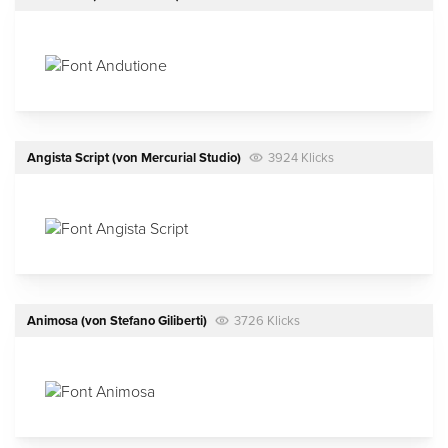
Angista Script
(von
Mercurial Studio
)
3924 Klicks
Animosa
(von
Stefano Giliberti
)
3726 Klicks