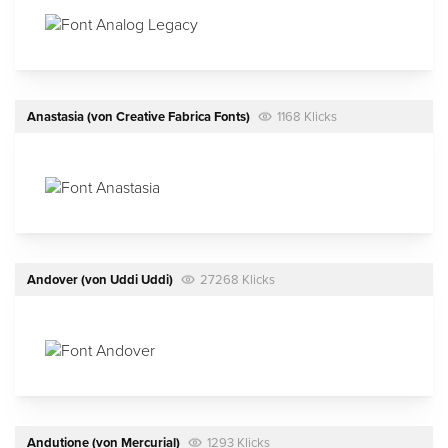
Anastasia
(von
Creative Fabrica Fonts
)
1168 Klicks
Andover
(von
Uddi Uddi
)
27268 Klicks
Andutione
(von
Mercurial
)
1293 Klicks