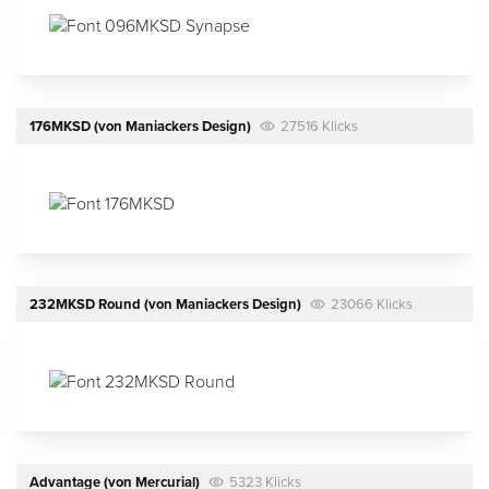
176MKSD
(von
Maniackers Design
)
27516 Klicks
232MKSD Round
(von
Maniackers Design
)
23066 Klicks
Advantage
(von
Mercurial
)
5323 Klicks