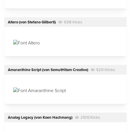
Altero
(von
Stefano Giliberti
)
9318 Klicks
Amaranthine Script
(von
SemutHitam Creative
)
9251 Klicks
Analog Legacy
(von
Koen Hachmang
)
21013 Klicks