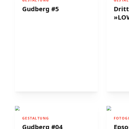
GESTALTUNG
GESTA
Gudberg #5
Drit
»LO
GESTALTUNG
FOTOG
Gudberg #04
Epso