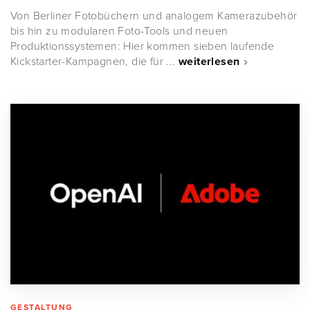
Von Berliner Fotobüchern und analogem Kamerazubehör
bis hin zu modularen Foto-Tools und neuen
Produktionssystemen: Hier kommen sieben laufende
Kickstarter-Kampagnen, die für ...
weiterlesen
GESTALTUNG